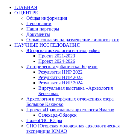
Перейти
ГЛАВНАЯ
к
О ЦЕНТРЕ
содержимому
Общая информация
Персоналии
Наши партнеры
Документы
Отзыв согласия на размещение личного фото
НАУЧНЫЕ ИССЛЕДОВАНИЯ
Югорская археология и этнография
Проект 2021-2023
Проект 2024-2026
Историческая урбанистка: Березов
Результаты НИР 2022
Результаты НИР 2023
Результаты НИР 2024
Виртуальная выставка «Археология
Березова»
Археология в торфяных отложениях озера
Большое Каюково
Проект «Православная археология Ямала»
Салехард-Обдорск
ПалеоГИС Югры
СНО Югорская молодежная археологическая
экспедиция ЮМАЭ