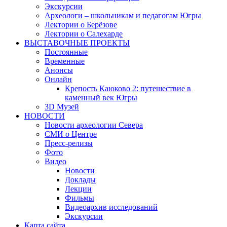
Экскурсии
Археологи – школьникам и педагогам Югры
Лектории о Берёзове
Лектории о Салехарде
ВЫСТАВОЧНЫЕ ПРОЕКТЫ
Постоянные
Временные
Анонсы
Онлайн
Крепость Каюково 2: путешествие в
каменный век Югры
3D Музей
НОВОСТИ
Новости археологии Севера
СМИ о Центре
Пресс-релизы
Фото
Видео
Новости
Доклады
Лекции
Фильмы
Видеоархив исследований
Экскурсии
Карта сайта