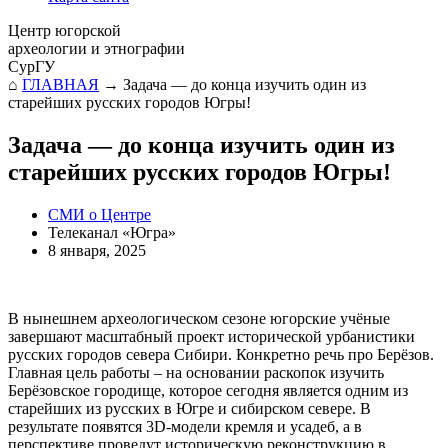
Центр югорской
археологии и этнографии
СурГУ
⌂
ГЛАВНАЯ
→
Задача — до конца изучить один из
старейших русских городов Югры!
Задача — до конца изучить один из
старейших русских городов Югры!
СМИ о Центре
Телеканал «Югра»
8 января, 2025
В нынешнем археологическом сезоне югорские учёные
завершают масштабный проект исторической урбанистики
русских городов севера Сибири. Конкретно речь про Берёзов.
Главная цель работы – на основании раскопок изучить
Берёзовское городище, которое сегодня является одним из
старейших из русских в Югре и сибирском севере. В
результате появятся 3D-модели кремля и усадеб, а в
перспективе проведут историческую реконструкцию в