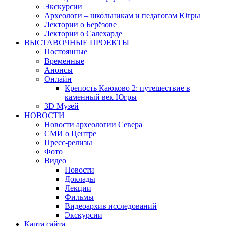
Экскурсии
Археологи – школьникам и педагогам Югры
Лектории о Берёзове
Лектории о Салехарде
ВЫСТАВОЧНЫЕ ПРОЕКТЫ
Постоянные
Временные
Анонсы
Онлайн
Крепость Каюково 2: путешествие в
каменный век Югры
3D Музей
НОВОСТИ
Новости археологии Севера
СМИ о Центре
Пресс-релизы
Фото
Видео
Новости
Доклады
Лекции
Фильмы
Видеоархив исследований
Экскурсии
Карта сайта