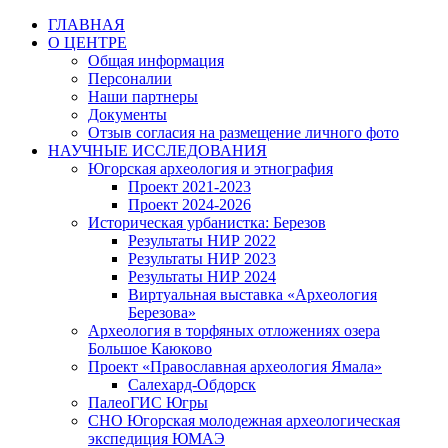
Перейти
ГЛАВНАЯ
к
О ЦЕНТРЕ
содержимому
Общая информация
Персоналии
Наши партнеры
Документы
Отзыв согласия на размещение личного фото
НАУЧНЫЕ ИССЛЕДОВАНИЯ
Югорская археология и этнография
Проект 2021-2023
Проект 2024-2026
Историческая урбанистка: Березов
Результаты НИР 2022
Результаты НИР 2023
Результаты НИР 2024
Виртуальная выставка «Археология
Березова»
Археология в торфяных отложениях озера
Большое Каюково
Проект «Православная археология Ямала»
Салехард-Обдорск
ПалеоГИС Югры
СНО Югорская молодежная археологическая
экспедиция ЮМАЭ