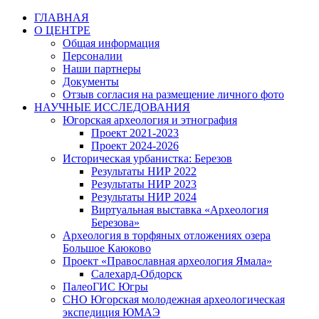
Перейти
ГЛАВНАЯ
к
О ЦЕНТРЕ
содержимому
Общая информация
Персоналии
Наши партнеры
Документы
Отзыв согласия на размещение личного фото
НАУЧНЫЕ ИССЛЕДОВАНИЯ
Югорская археология и этнография
Проект 2021-2023
Проект 2024-2026
Историческая урбанистка: Березов
Результаты НИР 2022
Результаты НИР 2023
Результаты НИР 2024
Виртуальная выставка «Археология
Березова»
Археология в торфяных отложениях озера
Большое Каюково
Проект «Православная археология Ямала»
Салехард-Обдорск
ПалеоГИС Югры
СНО Югорская молодежная археологическая
экспедиция ЮМАЭ