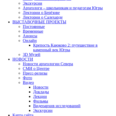
Экскурсии
Археологи – школьникам и педагогам Югры
Лектории о Берёзове
Лектории о Салехарде
ВЫСТАВОЧНЫЕ ПРОЕКТЫ
Постоянные
Временные
Анонсы
Онлайн
Крепость Каюково 2: путешествие в
каменный век Югры
3D Музей
НОВОСТИ
Новости археологии Севера
СМИ о Центре
Пресс-релизы
Фото
Видео
Новости
Доклады
Лекции
Фильмы
Видеоархив исследований
Экскурсии
Карта сайта