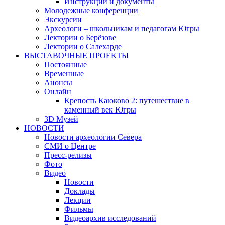
Инструкции и документы
Молодежные конференции
Экскурсии
Археологи – школьникам и педагогам Югры
Лектории о Берёзове
Лектории о Салехарде
ВЫСТАВОЧНЫЕ ПРОЕКТЫ
Постоянные
Временные
Анонсы
Онлайн
Крепость Каюково 2: путешествие в
каменный век Югры
3D Музей
НОВОСТИ
Новости археологии Севера
СМИ о Центре
Пресс-релизы
Фото
Видео
Новости
Доклады
Лекции
Фильмы
Видеоархив исследований