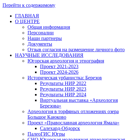
Перейти к содержимому
ГЛАВНАЯ
О ЦЕНТРЕ
Общая информация
Персоналии
Наши партнеры
Документы
Отзыв согласия на размещение личного фото
НАУЧНЫЕ ИССЛЕДОВАНИЯ
Югорская археология и этнография
Проект 2021-2023
Проект 2024-2026
Историческая урбанистка: Березов
Результаты НИР 2022
Результаты НИР 2023
Результаты НИР 2024
Виртуальная выставка «Археология
Березова»
Археология в торфяных отложениях озера
Большое Каюково
Проект «Православная археология Ямала»
Салехард-Обдорск
ПалеоГИС Югры
СНО Югорская молодежная археологическая