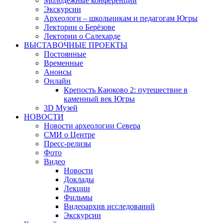
Молодежные конференции
Экскурсии
Археологи – школьникам и педагогам Югры
Лектории о Берёзове
Лектории о Салехарде
ВЫСТАВОЧНЫЕ ПРОЕКТЫ
Постоянные
Временные
Анонсы
Онлайн
Крепость Каюково 2: путешествие в
каменный век Югры
3D Музей
НОВОСТИ
Новости археологии Севера
СМИ о Центре
Пресс-релизы
Фото
Видео
Новости
Доклады
Лекции
Фильмы
Видеоархив исследований
Экскурсии