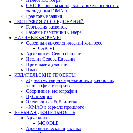
ПалеоГИС Югры
СНО Югорская молодежная археологическая
экспедиция ЮМАЭ
Грантовые заявки
ГЕОГРАФИЯ ИССЛЕДОВАНИЙ
География раскопок
Базовые памятники Севера
НАУЧНЫЕ ФОРУМЫ
Северный археологический конгресс
САК-VI
Археология Севера России
Неолит Севера Евразии
Принимаем участие
План
ИЗДАТЕЛЬСКИЕ ПРОЕКТЫ
Журнал «Северные древности: археология,
этнография, история»
Сборники и монографии
Публикации
Электронная библиотека
«ХМАО в зеркале прошлого»
УЧЕБНАЯ ДЕЯТЕЛЬНОСТЬ
Археология
MOODLE
Археологическая практика