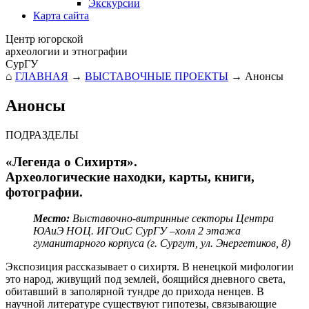
Экскурсии
Карта сайта
Центр югорской
археологии и этнографии
СурГУ
⌂
ГЛАВНАЯ
→
ВЫСТАВОЧНЫЕ ПРОЕКТЫ
→
Анонсы
Анонсы
ПОДРАЗДЕЛЫ
«Легенда о Сихиртя».
Археологические находки, карты, книги,
фотографии.
Место:
Выставочно-витринные секторы Центра
ЮАиЭ НОЦ. ИГОиС СурГУ –холл 2 этажа
гуманитарного корпуса (г. Сургут, ул. Энергетиков, 8)
Экспозиция рассказывает о сихиртя. В ненецкой мифологии
это народ, живущий под землей, боящийся дневного света,
обитавший в заполярной тундре до прихода ненцев. В
научной литературе существуют гипотезы, связывающие