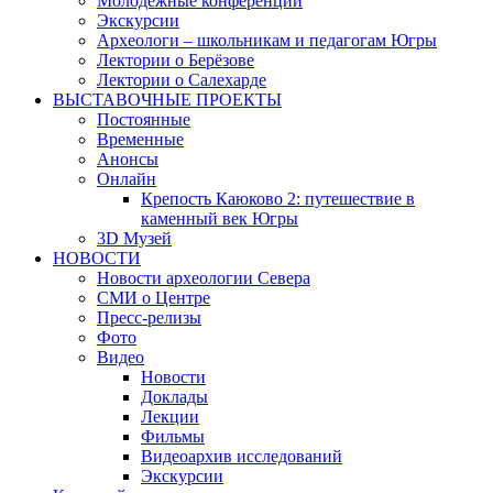
Молодежные конференции
Экскурсии
Археологи – школьникам и педагогам Югры
Лектории о Берёзове
Лектории о Салехарде
ВЫСТАВОЧНЫЕ ПРОЕКТЫ
Постоянные
Временные
Анонсы
Онлайн
Крепость Каюково 2: путешествие в
каменный век Югры
3D Музей
НОВОСТИ
Новости археологии Севера
СМИ о Центре
Пресс-релизы
Фото
Видео
Новости
Доклады
Лекции
Фильмы
Видеоархив исследований
Экскурсии