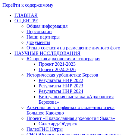
Перейти к содержимому
ГЛАВНАЯ
О ЦЕНТРЕ
Общая информация
Персоналии
Наши партнеры
Документы
Отзыв согласия на размещение личного фото
НАУЧНЫЕ ИССЛЕДОВАНИЯ
Югорская археология и этнография
Проект 2021-2023
Проект 2024-2026
Историческая урбанистка: Березов
Результаты НИР 2022
Результаты НИР 2023
Результаты НИР 2024
Виртуальная выставка «Археология
Березова»
Археология в торфяных отложениях озера
Большое Каюково
Проект «Православная археология Ямала»
Салехард-Обдорск
ПалеоГИС Югры
СНО Югорская молодежная археологическая