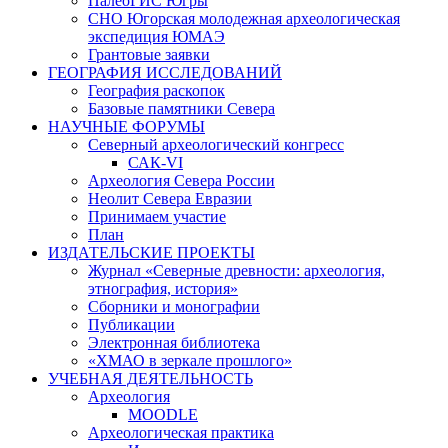
ПалеоГИС Югры
СНО Югорская молодежная археологическая
экспедиция ЮМАЭ
Грантовые заявки
ГЕОГРАФИЯ ИССЛЕДОВАНИЙ
География раскопок
Базовые памятники Севера
НАУЧНЫЕ ФОРУМЫ
Северный археологический конгресс
САК-VI
Археология Севера России
Неолит Севера Евразии
Принимаем участие
План
ИЗДАТЕЛЬСКИЕ ПРОЕКТЫ
Журнал «Северные древности: археология,
этнография, история»
Сборники и монографии
Публикации
Электронная библиотека
«ХМАО в зеркале прошлого»
УЧЕБНАЯ ДЕЯТЕЛЬНОСТЬ
Археология
MOODLE
Археологическая практика