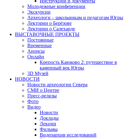
Инструкции и документы
Молодежные конференции
Экскурсии
Археологи – школьникам и педагогам Югры
Лектории о Берёзове
Лектории о Салехарде
ВЫСТАВОЧНЫЕ ПРОЕКТЫ
Постоянные
Временные
Анонсы
Онлайн
Крепость Каюково 2: путешествие в
каменный век Югры
3D Музей
НОВОСТИ
Новости археологии Севера
СМИ о Центре
Пресс-релизы
Фото
Видео
Новости
Доклады
Лекции
Фильмы
Видеоархив исследований