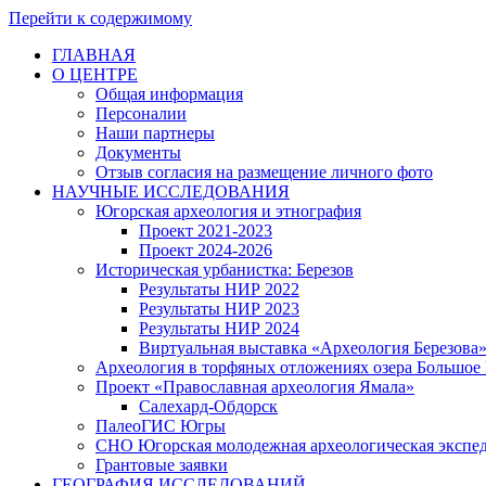
Перейти к содержимому
ГЛАВНАЯ
О ЦЕНТРЕ
Общая информация
Персоналии
Наши партнеры
Документы
Отзыв согласия на размещение личного фото
НАУЧНЫЕ ИССЛЕДОВАНИЯ
Югорская археология и этнография
Проект 2021-2023
Проект 2024-2026
Историческая урбанистка: Березов
Результаты НИР 2022
Результаты НИР 2023
Результаты НИР 2024
Виртуальная выставка «Археология Березова
Археология в торфяных отложениях озера Большое
Проект «Православная археология Ямала»
Салехард-Обдорск
ПалеоГИС Югры
СНО Югорская молодежная археологическая экс
Грантовые заявки
ГЕОГРАФИЯ ИССЛЕДОВАНИЙ