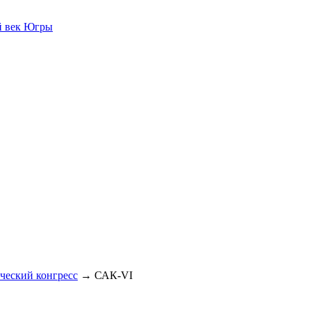
й век Югры
ческий конгресс
→
САК-VI