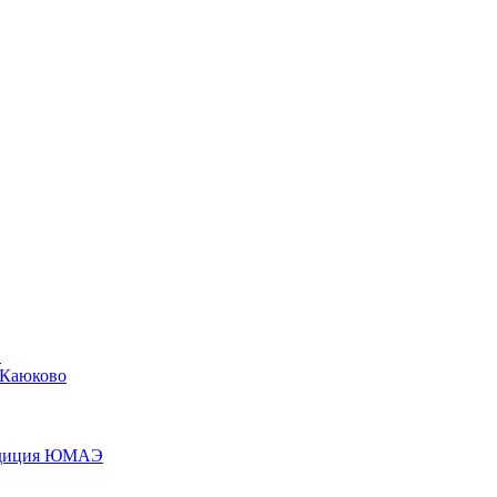
»
 Каюково
педиция ЮМАЭ