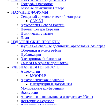
География раскопок
Базовые памятники Севера
НАУЧНЫЕ ФОРУМЫ
Северный археологический конгресс
САК-VI
Археология Севера России
Неолит Севера Евразии
Принимаем участие
План
ИЗДАТЕЛЬСКИЕ ПРОЕКТЫ
Журнал «Северные древности: археология, этногра
Сборники и монографии
Публикации
Электронная библиотека
«ХМАО в зеркале прошлого»
УЧЕБНАЯ ДЕЯТЕЛЬНОСТЬ
Археология
MOODLE
Археологическая практика
Инструкции и документы
Молодежные конференции
Экскурсии
Археологи – школьникам и педагогам Югры
Лектории о Берёзове