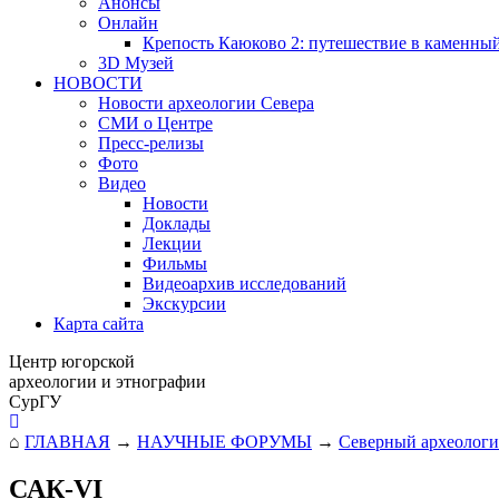
Анонсы
Онлайн
Крепость Каюково 2: путешествие в каменны
3D Музей
НОВОСТИ
Новости археологии Севера
СМИ о Центре
Пресс-релизы
Фото
Видео
Новости
Доклады
Лекции
Фильмы
Видеоархив исследований
Экскурсии
Карта сайта
Центр югорской
археологии и этнографии
СурГУ
⌂
ГЛАВНАЯ
→
НАУЧНЫЕ ФОРУМЫ
→
Северный археологи
САК-VI