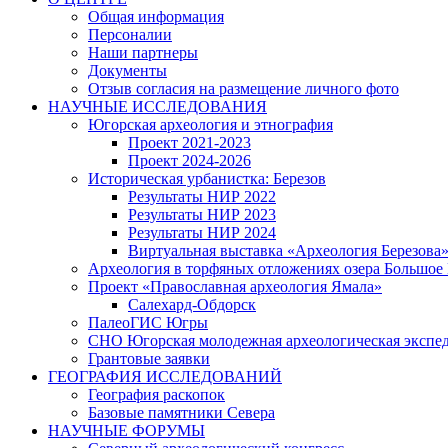
Общая информация
Персоналии
Наши партнеры
Документы
Отзыв согласия на размещение личного фото
НАУЧНЫЕ ИССЛЕДОВАНИЯ
Югорская археология и этнография
Проект 2021-2023
Проект 2024-2026
Историческая урбанистка: Березов
Результаты НИР 2022
Результаты НИР 2023
Результаты НИР 2024
Виртуальная выставка «Археология Березова
Археология в торфяных отложениях озера Большое
Проект «Православная археология Ямала»
Салехард-Обдорск
ПалеоГИС Югры
СНО Югорская молодежная археологическая экс
Грантовые заявки
ГЕОГРАФИЯ ИССЛЕДОВАНИЙ
География раскопок
Базовые памятники Севера
НАУЧНЫЕ ФОРУМЫ