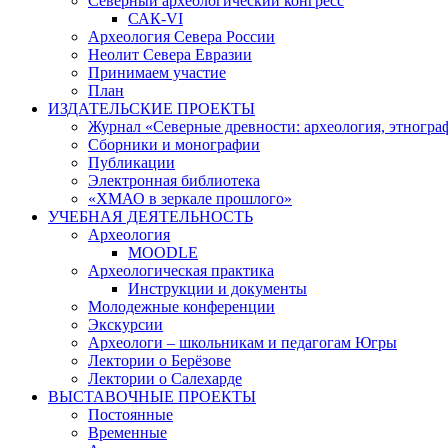
Северный археологический конгресс
САК-VI
Археология Севера России
Неолит Севера Евразии
Принимаем участие
План
ИЗДАТЕЛЬСКИЕ ПРОЕКТЫ
Журнал «Северные древности: археология, этногра
Сборники и монографии
Публикации
Электронная библиотека
«ХМАО в зеркале прошлого»
УЧЕБНАЯ ДЕЯТЕЛЬНОСТЬ
Археология
MOODLE
Археологическая практика
Инструкции и документы
Молодежные конференции
Экскурсии
Археологи – школьникам и педагогам Югры
Лектории о Берёзове
Лектории о Салехарде
ВЫСТАВОЧНЫЕ ПРОЕКТЫ
Постоянные
Временные