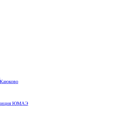
»
 Каюково
педиция ЮМАЭ