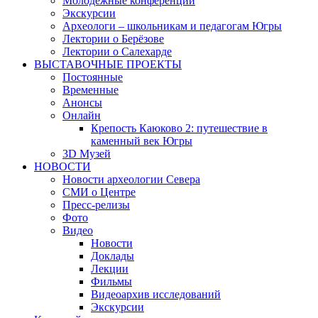
Молодежные конференции
Экскурсии
Археологи – школьникам и педагогам Югры
Лектории о Берёзове
Лектории о Салехарде
ВЫСТАВОЧНЫЕ ПРОЕКТЫ
Постоянные
Временные
Анонсы
Онлайн
Крепость Каюково 2: путешествие в
каменный век Югры
3D Музей
НОВОСТИ
Новости археологии Севера
СМИ о Центре
Пресс-релизы
Фото
Видео
Новости
Доклады
Лекции
Фильмы
Видеоархив исследований
Экскурсии