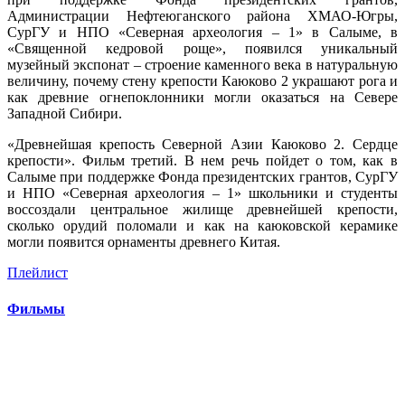
Администрации Нефтеюганского района ХМАО-Югры,
СурГУ и НПО «Северная археология – 1» в Салыме, в
«Священной кедровой роще», появился уникальный
музейный экспонат – строение каменного века в натуральную
величину, почему стену крепости Каюково 2 украшают рога и
как древние огнепоклонники могли оказаться на Севере
Западной Сибири.
«Древнейшая крепость Северной Азии Каюково 2. Сердце
крепости». Фильм третий. В нем речь пойдет о том, как в
Салыме при поддержке Фонда президентских грантов, СурГУ
и НПО «Северная археология – 1» школьники и студенты
воссоздали центральное жилище древнейшей крепости,
сколько орудий поломали и как на каюковской керамике
могли появится орнаменты древнего Китая.
Плейлист
Фильмы