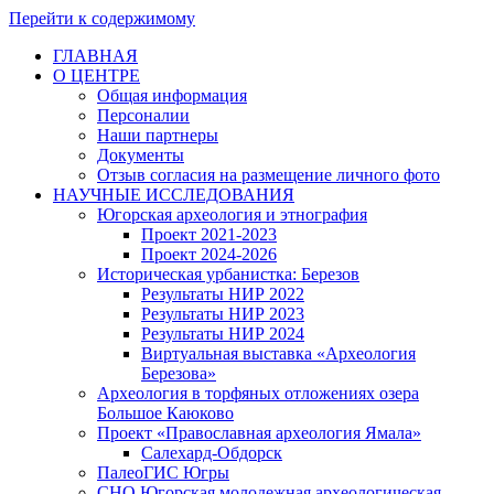
Перейти к содержимому
ГЛАВНАЯ
О ЦЕНТРЕ
Общая информация
Персоналии
Наши партнеры
Документы
Отзыв согласия на размещение личного фото
НАУЧНЫЕ ИССЛЕДОВАНИЯ
Югорская археология и этнография
Проект 2021-2023
Проект 2024-2026
Историческая урбанистка: Березов
Результаты НИР 2022
Результаты НИР 2023
Результаты НИР 2024
Виртуальная выставка «Археология
Березова»
Археология в торфяных отложениях озера
Большое Каюково
Проект «Православная археология Ямала»
Салехард-Обдорск
ПалеоГИС Югры
СНО Югорская молодежная археологическая