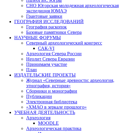
ПалеоГИС Югры
СНО Югорская молодежная археологическая
экспедиция ЮМАЭ
Грантовые заявки
ГЕОГРАФИЯ ИССЛЕДОВАНИЙ
География раскопок
Базовые памятники Севера
НАУЧНЫЕ ФОРУМЫ
Северный археологический конгресс
САК-VI
Археология Севера России
Неолит Севера Евразии
Принимаем участие
План
ИЗДАТЕЛЬСКИЕ ПРОЕКТЫ
Журнал «Северные древности: археология,
этнография, история»
Сборники и монографии
Публикации
Электронная библиотека
«ХМАО в зеркале прошлого»
УЧЕБНАЯ ДЕЯТЕЛЬНОСТЬ
Археология
MOODLE
Археологическая практика