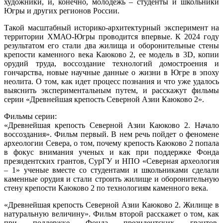
художники, и, конечно, молодежь – студенты и школьники
Югры и других регионов России.
Такой масштабный историко-архитектурный эксперимент на
территории ХМАО-Югры проводится впервые. К 2024 году
результатом его стали два жилища и оборонительные стены
крепости каменного века Каюково 2, ее модель в 3D, копии
орудий труда, воссоздание технологий домостроения и
гончарства, новые научные данные о жизни в Югре в эпоху
неолита. О том, как идет процесс познания и что уже удалось
выяснить экспериментальным путем, и расскажут фильмы
серии «Древнейшая крепость Северной Азии Каюково 2».
Фильмы серии:
«Древнейшая крепость Северной Азии Каюково 2. Начало
воссоздания». Фильм первый. В нем речь пойдет о феномене
археологии Севера, о том, почему крепость Каюково 2 попала
в фокус внимания ученых и как при поддержке Фонда
президентских грантов, СурГУ и НПО «Северная археология
– 1» ученые вместе со студентами и школьниками сделали
каменные орудия и стали строить жилище и оборонительную
стену крепости Каюково 2 по технологиям каменного века.
«Древнейшая крепость Северной Азии Каюково 2. Жилище в
натуральную величину». Фильм второй расскажет о том, как
при поддержке Фонда президентских грантов,