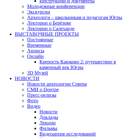
Инструкции и документы
Молодежные конференции
Экскурсии
Археологи – школьникам и педагогам Югры
Лектории о Берёзове
Лектории о Салехарде
ВЫСТАВОЧНЫЕ ПРОЕКТЫ
Постоянные
Временные
Анонсы
Онлайн
Крепость Каюково 2: путешествие в
каменный век Югры
3D Музей
НОВОСТИ
Новости археологии Севера
СМИ о Центре
Пресс-релизы
Фото
Видео
Новости
Доклады
Лекции
Фильмы
Видеоархив исследований