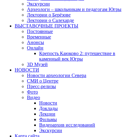
Экскурсии
Археологи – школьникам и педагогам Югры
Лектории о Берёзове
Лектории о Салехарде
ВЫСТАВОЧНЫЕ ПРОЕКТЫ
Постоянные
Временные
Анонсы
Онлайн
Крепость Каюково 2: путешествие в
каменный век Югры
3D Музей
НОВОСТИ
Новости археологии Севера
СМИ о Центре
Пресс-релизы
Фото
Видео
Новости
Доклады
Лекции
Фильмы
Видеоархив исследований
Экскурсии
Карта сайта