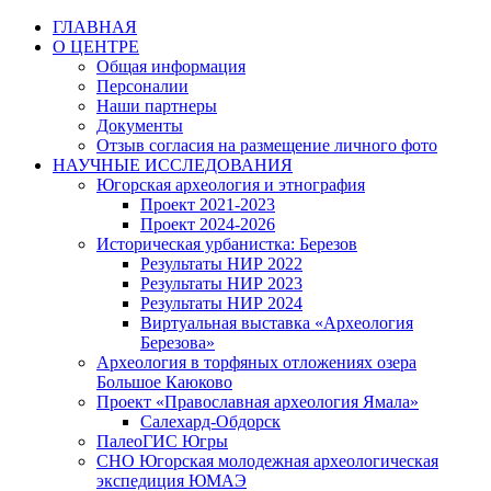
Перейти
ГЛАВНАЯ
к
О ЦЕНТРЕ
содержимому
Общая информация
Персоналии
Наши партнеры
Документы
Отзыв согласия на размещение личного фото
НАУЧНЫЕ ИССЛЕДОВАНИЯ
Югорская археология и этнография
Проект 2021-2023
Проект 2024-2026
Историческая урбанистка: Березов
Результаты НИР 2022
Результаты НИР 2023
Результаты НИР 2024
Виртуальная выставка «Археология
Березова»
Археология в торфяных отложениях озера
Большое Каюково
Проект «Православная археология Ямала»
Салехард-Обдорск
ПалеоГИС Югры
СНО Югорская молодежная археологическая
экспедиция ЮМАЭ