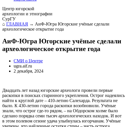
Центр югорской
археологии и этнографии
СурГУ
⌂
ГЛАВНАЯ
→
АиФ-Югра Югорские учёные сделали
археологическое открытие года
АиФ-Югра Югорские учёные сделали
археологическое открытие года
СМИ о Центре
ugra.aif.ru
2 декабря, 2024
Двадцать лет назад югорские археологи провели первые
раскопки в поисках старинного укрепления. Острог надеялись
найти к круглой дате – 410-летию Салехарда. Результата не
было. К 430-летию города раскопки возобновили. Учёные
знали, что острог где-то рядом, – на Обдорском холме было
сделано порядка семи тысяч археологических находок. И вот
в этом полевом сезоне удача улыбнулась югорчанам. Учёные
уверены, что найденные остатки стены – часть острога,