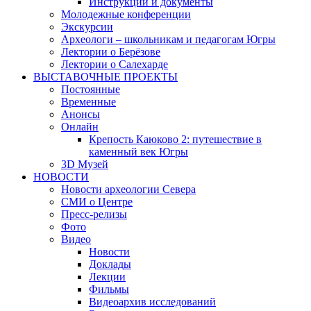
Инструкции и документы
Молодежные конференции
Экскурсии
Археологи – школьникам и педагогам Югры
Лектории о Берёзове
Лектории о Салехарде
ВЫСТАВОЧНЫЕ ПРОЕКТЫ
Постоянные
Временные
Анонсы
Онлайн
Крепость Каюково 2: путешествие в
каменный век Югры
3D Музей
НОВОСТИ
Новости археологии Севера
СМИ о Центре
Пресс-релизы
Фото
Видео
Новости
Доклады
Лекции
Фильмы
Видеоархив исследований