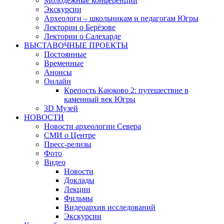
Молодежные конференции
Экскурсии
Археологи – школьникам и педагогам Югры
Лектории о Берёзове
Лектории о Салехарде
ВЫСТАВОЧНЫЕ ПРОЕКТЫ
Постоянные
Временные
Анонсы
Онлайн
Крепость Каюково 2: путешествие в
каменный век Югры
3D Музей
НОВОСТИ
Новости археологии Севера
СМИ о Центре
Пресс-релизы
Фото
Видео
Новости
Доклады
Лекции
Фильмы
Видеоархив исследований
Экскурсии