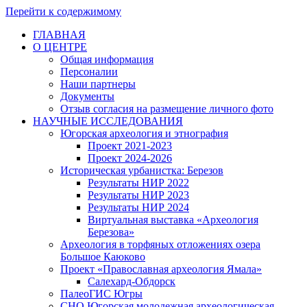
Перейти к содержимому
ГЛАВНАЯ
О ЦЕНТРЕ
Общая информация
Персоналии
Наши партнеры
Документы
Отзыв согласия на размещение личного фото
НАУЧНЫЕ ИССЛЕДОВАНИЯ
Югорская археология и этнография
Проект 2021-2023
Проект 2024-2026
Историческая урбанистка: Березов
Результаты НИР 2022
Результаты НИР 2023
Результаты НИР 2024
Виртуальная выставка «Археология
Березова»
Археология в торфяных отложениях озера
Большое Каюково
Проект «Православная археология Ямала»
Салехард-Обдорск
ПалеоГИС Югры
СНО Югорская молодежная археологическая