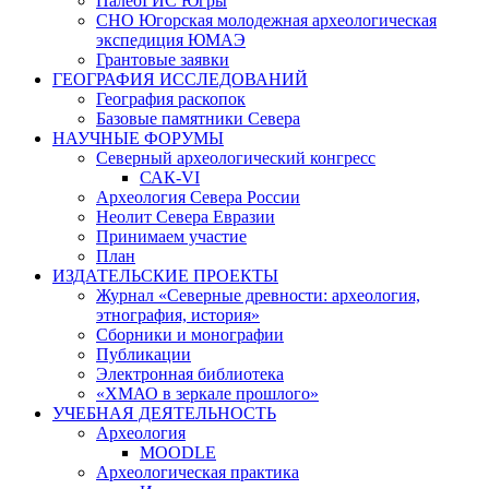
ПалеоГИС Югры
СНО Югорская молодежная археологическая
экспедиция ЮМАЭ
Грантовые заявки
ГЕОГРАФИЯ ИССЛЕДОВАНИЙ
География раскопок
Базовые памятники Севера
НАУЧНЫЕ ФОРУМЫ
Северный археологический конгресс
САК-VI
Археология Севера России
Неолит Севера Евразии
Принимаем участие
План
ИЗДАТЕЛЬСКИЕ ПРОЕКТЫ
Журнал «Северные древности: археология,
этнография, история»
Сборники и монографии
Публикации
Электронная библиотека
«ХМАО в зеркале прошлого»
УЧЕБНАЯ ДЕЯТЕЛЬНОСТЬ
Археология
MOODLE
Археологическая практика