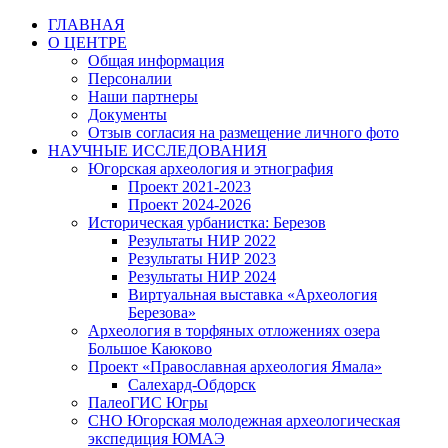
Перейти
ГЛАВНАЯ
к
О ЦЕНТРЕ
содержимому
Общая информация
Персоналии
Наши партнеры
Документы
Отзыв согласия на размещение личного фото
НАУЧНЫЕ ИССЛЕДОВАНИЯ
Югорская археология и этнография
Проект 2021-2023
Проект 2024-2026
Историческая урбанистка: Березов
Результаты НИР 2022
Результаты НИР 2023
Результаты НИР 2024
Виртуальная выставка «Археология
Березова»
Археология в торфяных отложениях озера
Большое Каюково
Проект «Православная археология Ямала»
Салехард-Обдорск
ПалеоГИС Югры
СНО Югорская молодежная археологическая
экспедиция ЮМАЭ