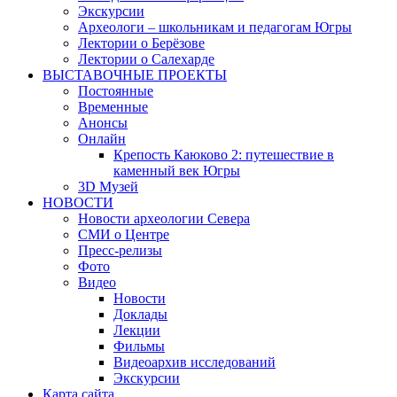
Экскурсии
Археологи – школьникам и педагогам Югры
Лектории о Берёзове
Лектории о Салехарде
ВЫСТАВОЧНЫЕ ПРОЕКТЫ
Постоянные
Временные
Анонсы
Онлайн
Крепость Каюково 2: путешествие в
каменный век Югры
3D Музей
НОВОСТИ
Новости археологии Севера
СМИ о Центре
Пресс-релизы
Фото
Видео
Новости
Доклады
Лекции
Фильмы
Видеоархив исследований
Экскурсии
Карта сайта