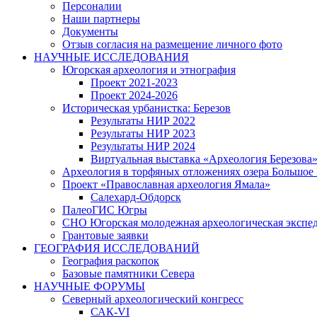
Персоналии
Наши партнеры
Документы
Отзыв согласия на размещение личного фото
НАУЧНЫЕ ИССЛЕДОВАНИЯ
Югорская археология и этнография
Проект 2021-2023
Проект 2024-2026
Историческая урбанистка: Березов
Результаты НИР 2022
Результаты НИР 2023
Результаты НИР 2024
Виртуальная выставка «Археология Березова
Археология в торфяных отложениях озера Большое
Проект «Православная археология Ямала»
Салехард-Обдорск
ПалеоГИС Югры
СНО Югорская молодежная археологическая экс
Грантовые заявки
ГЕОГРАФИЯ ИССЛЕДОВАНИЙ
География раскопок
Базовые памятники Севера
НАУЧНЫЕ ФОРУМЫ
Северный археологический конгресс
САК-VI