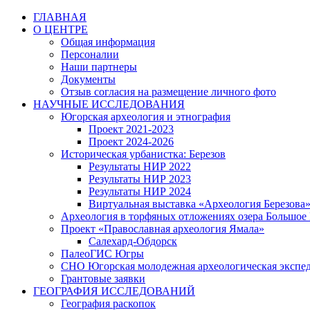
Перейти
ГЛАВНАЯ
к
О ЦЕНТРЕ
содержимому
Общая информация
Персоналии
Наши партнеры
Документы
Отзыв согласия на размещение личного фото
НАУЧНЫЕ ИССЛЕДОВАНИЯ
Югорская археология и этнография
Проект 2021-2023
Проект 2024-2026
Историческая урбанистка: Березов
Результаты НИР 2022
Результаты НИР 2023
Результаты НИР 2024
Виртуальная выставка «Археология Березова
Археология в торфяных отложениях озера Большое
Проект «Православная археология Ямала»
Салехард-Обдорск
ПалеоГИС Югры
СНО Югорская молодежная археологическая экс
Грантовые заявки
ГЕОГРАФИЯ ИССЛЕДОВАНИЙ
География раскопок