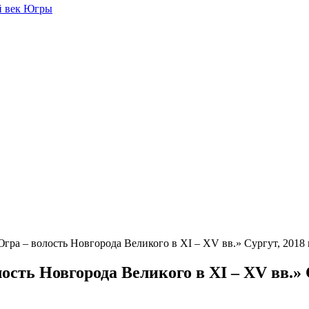
й век Югры
гра – волость Новгорода Великого в XI – XV вв.» Сургут, 2018 г
сть Новгорода Великого в XI – XV вв.» С