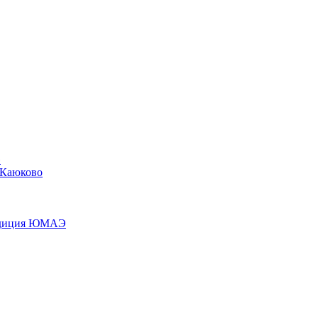
»
 Каюково
педиция ЮМАЭ