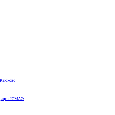
»
 Каюково
педиция ЮМАЭ