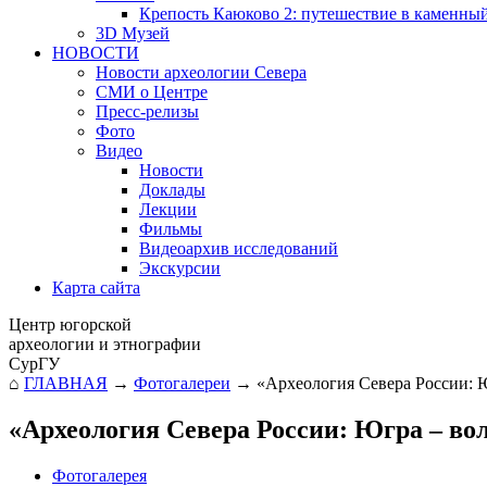
Крепость Каюково 2: путешествие в каменны
3D Музей
НОВОСТИ
Новости археологии Севера
СМИ о Центре
Пресс-релизы
Фото
Видео
Новости
Доклады
Лекции
Фильмы
Видеоархив исследований
Экскурсии
Карта сайта
Центр югорской
археологии и этнографии
СурГУ
⌂
ГЛАВНАЯ
→
Фотогалереи
→
«Археология Севера России: Ю
«Археология Севера России: Югра – воло
Фотогалерея