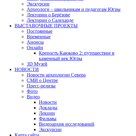
Экскурсии
Археологи – школьникам и педагогам Югры
Лектории о Берёзове
Лектории о Салехарде
ВЫСТАВОЧНЫЕ ПРОЕКТЫ
Постоянные
Временные
Анонсы
Онлайн
Крепость Каюково 2: путешествие в
каменный век Югры
3D Музей
НОВОСТИ
Новости археологии Севера
СМИ о Центре
Пресс-релизы
Фото
Видео
Новости
Доклады
Лекции
Фильмы
Видеоархив исследований
Экскурсии
Карта сайта