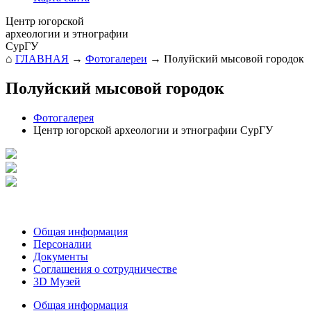
Центр югорской
археологии и этнографии
СурГУ
⌂
ГЛАВНАЯ
→
Фотогалереи
→
Полуйский мысовой городок
Полуйский мысовой городок
Фотогалерея
Центр югорской археологии и этнографии СурГУ
Общая информация
Персоналии
Документы
Соглашения о сотрудничестве
3D Музей
Общая информация