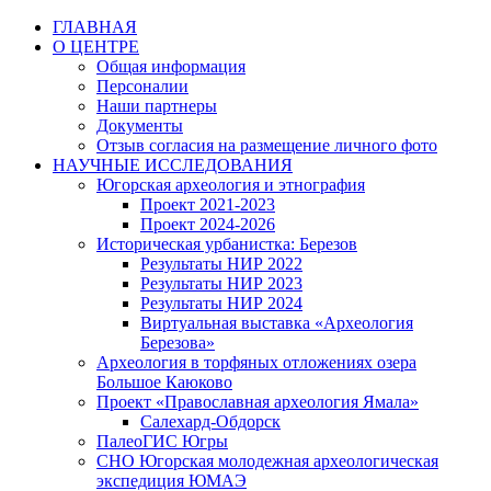
Перейти
ГЛАВНАЯ
к
О ЦЕНТРЕ
содержимому
Общая информация
Персоналии
Наши партнеры
Документы
Отзыв согласия на размещение личного фото
НАУЧНЫЕ ИССЛЕДОВАНИЯ
Югорская археология и этнография
Проект 2021-2023
Проект 2024-2026
Историческая урбанистка: Березов
Результаты НИР 2022
Результаты НИР 2023
Результаты НИР 2024
Виртуальная выставка «Археология
Березова»
Археология в торфяных отложениях озера
Большое Каюково
Проект «Православная археология Ямала»
Салехард-Обдорск
ПалеоГИС Югры
СНО Югорская молодежная археологическая
экспедиция ЮМАЭ