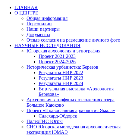
Перейти
ГЛАВНАЯ
к
О ЦЕНТРЕ
содержимому
Общая информация
Персоналии
Наши партнеры
Документы
Отзыв согласия на размещение личного фото
НАУЧНЫЕ ИССЛЕДОВАНИЯ
Югорская археология и этнография
Проект 2021-2023
Проект 2024-2026
Историческая урбанистка: Березов
Результаты НИР 2022
Результаты НИР 2023
Результаты НИР 2024
Виртуальная выставка «Археология
Березова»
Археология в торфяных отложениях озера
Большое Каюково
Проект «Православная археология Ямала»
Салехард-Обдорск
ПалеоГИС Югры
СНО Югорская молодежная археологическая
экспедиция ЮМАЭ