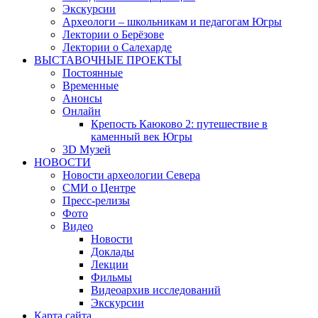
Экскурсии
Археологи – школьникам и педагогам Югры
Лектории о Берёзове
Лектории о Салехарде
ВЫСТАВОЧНЫЕ ПРОЕКТЫ
Постоянные
Временные
Анонсы
Онлайн
Крепость Каюково 2: путешествие в
каменный век Югры
3D Музей
НОВОСТИ
Новости археологии Севера
СМИ о Центре
Пресс-релизы
Фото
Видео
Новости
Доклады
Лекции
Фильмы
Видеоархив исследований
Экскурсии
Карта сайта