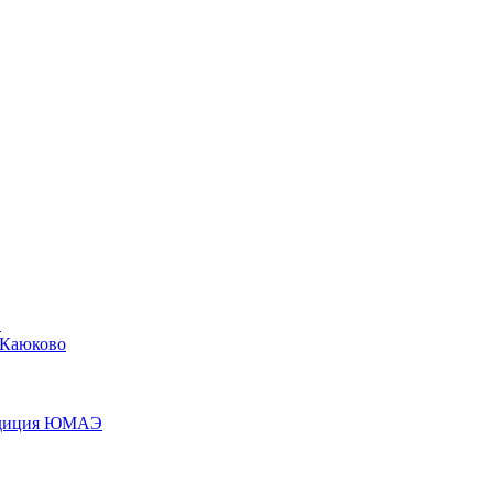
»
 Каюково
педиция ЮМАЭ