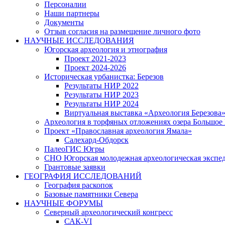
Персоналии
Наши партнеры
Документы
Отзыв согласия на размещение личного фото
НАУЧНЫЕ ИССЛЕДОВАНИЯ
Югорская археология и этнография
Проект 2021-2023
Проект 2024-2026
Историческая урбанистка: Березов
Результаты НИР 2022
Результаты НИР 2023
Результаты НИР 2024
Виртуальная выставка «Археология Березова
Археология в торфяных отложениях озера Большое
Проект «Православная археология Ямала»
Салехард-Обдорск
ПалеоГИС Югры
СНО Югорская молодежная археологическая экс
Грантовые заявки
ГЕОГРАФИЯ ИССЛЕДОВАНИЙ
География раскопок
Базовые памятники Севера
НАУЧНЫЕ ФОРУМЫ
Северный археологический конгресс
САК-VI