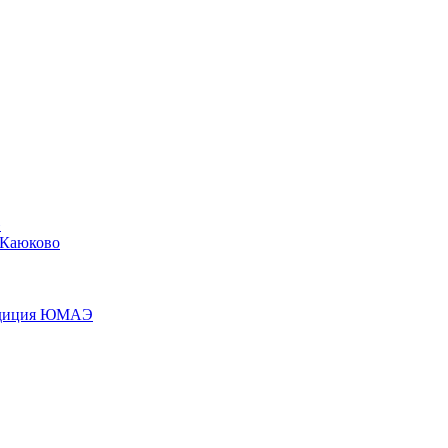
»
 Каюково
педиция ЮМАЭ