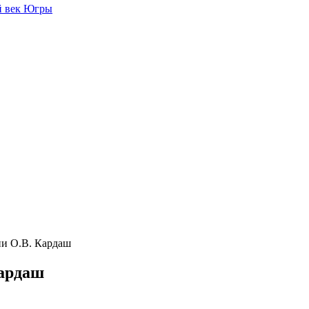
й век Югры
ии О.В. Кардаш
Кардаш