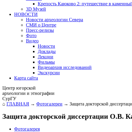
Крепость Каюково 2: путешествие в каменны
3D Музей
НОВОСТИ
Новости археологии Севера
СМИ о Центре
Пресс-релизы
Фото
Видео
Новости
Доклады
Лекции
Фильмы
Видеоархив исследований
Экскурсии
Карта сайта
Центр югорской
археологии и этнографии
СурГУ
⌂
ГЛАВНАЯ
→
Фотогалереи
→
Защита докторской диссертац
Защита докторской диссертации О.В. 
Фотогалерея