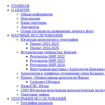
Перейти
ГЛАВНАЯ
к
О ЦЕНТРЕ
содержимому
Общая информация
Персоналии
Наши партнеры
Документы
Отзыв согласия на размещение личного фото
НАУЧНЫЕ ИССЛЕДОВАНИЯ
Югорская археология и этнография
Проект 2021-2023
Проект 2024-2026
Историческая урбанистка: Березов
Результаты НИР 2022
Результаты НИР 2023
Результаты НИР 2024
Виртуальная выставка «Археология Березова
Археология в торфяных отложениях озера Большое
Проект «Православная археология Ямала»
Салехард-Обдорск
ПалеоГИС Югры
СНО Югорская молодежная археологическая экс
Грантовые заявки
ГЕОГРАФИЯ ИССЛЕДОВАНИЙ
География раскопок