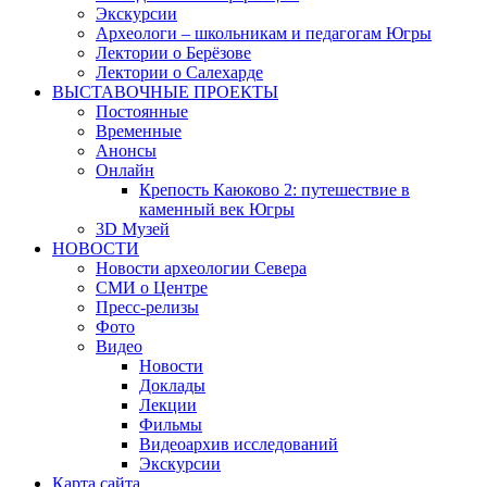
Экскурсии
Археологи – школьникам и педагогам Югры
Лектории о Берёзове
Лектории о Салехарде
ВЫСТАВОЧНЫЕ ПРОЕКТЫ
Постоянные
Временные
Анонсы
Онлайн
Крепость Каюково 2: путешествие в
каменный век Югры
3D Музей
НОВОСТИ
Новости археологии Севера
СМИ о Центре
Пресс-релизы
Фото
Видео
Новости
Доклады
Лекции
Фильмы
Видеоархив исследований
Экскурсии
Карта сайта