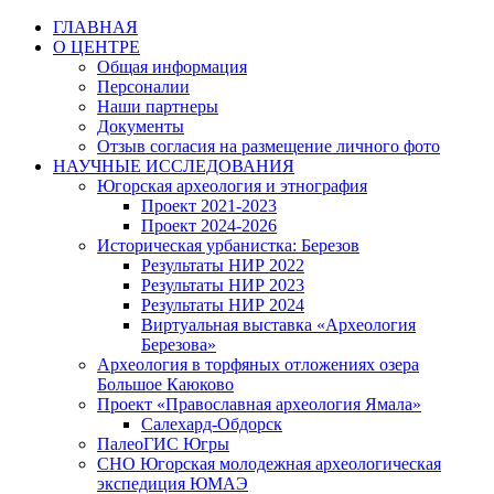
Перейти
ГЛАВНАЯ
к
О ЦЕНТРЕ
содержимому
Общая информация
Персоналии
Наши партнеры
Документы
Отзыв согласия на размещение личного фото
НАУЧНЫЕ ИССЛЕДОВАНИЯ
Югорская археология и этнография
Проект 2021-2023
Проект 2024-2026
Историческая урбанистка: Березов
Результаты НИР 2022
Результаты НИР 2023
Результаты НИР 2024
Виртуальная выставка «Археология
Березова»
Археология в торфяных отложениях озера
Большое Каюково
Проект «Православная археология Ямала»
Салехард-Обдорск
ПалеоГИС Югры
СНО Югорская молодежная археологическая
экспедиция ЮМАЭ