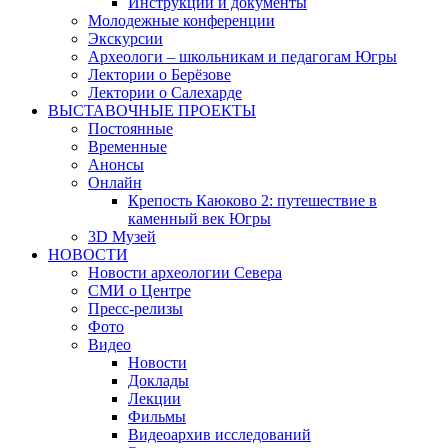
Инструкции и документы
Молодежные конференции
Экскурсии
Археологи – школьникам и педагогам Югры
Лектории о Берёзове
Лектории о Салехарде
ВЫСТАВОЧНЫЕ ПРОЕКТЫ
Постоянные
Временные
Анонсы
Онлайн
Крепость Каюково 2: путешествие в
каменный век Югры
3D Музей
НОВОСТИ
Новости археологии Севера
СМИ о Центре
Пресс-релизы
Фото
Видео
Новости
Доклады
Лекции
Фильмы
Видеоархив исследований