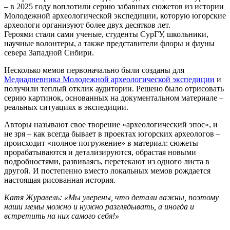
– в 2025 году воплотили серию забавных сюжетов из истории
Молодежной археологической экспедиции, которую югорские
археологи организуют более двух десятков лет.
Героями стали сами ученые, студенты СурГУ, школьники,
научные волонтеры, а также представители флоры и фауны
севера Западной Сибири.
Несколько мемов первоначально были созданы для
Медиадневника Молодежной археологической экспедиции
и
получили теплый отклик аудитории. Решено было отрисовать
серию картинок, основанных на документальном материале –
реальных ситуациях в экспедиции.
Авторы называют свое творение «археологический эпос», и
не зря – как всегда бывает в проектах югорских археологов –
происходит «полное погружение» в материал: сюжеты
прорабатываются и детализируются, обрастая новыми
подробностями, развиваясь, перетекают из одного листа в
другой. И постепенно вместо локальных мемов рождается
настоящая рисованная история.
Катя Журавель: «Мы уверены, что детали важны, поэтому
наши мемы можно и нужно разглядывать, а иногда и
встретить на них самого себя!»