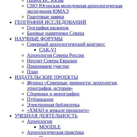
ПалеоГИС Югры
СНО Югорская молодежная археологическая
экспедиция ЮМАЭ
Грантовые заявки
ГЕОГРАФИЯ ИССЛЕДОВАНИЙ
География раскопок
Базовые памятники Севера
НАУЧНЫЕ ФОРУМЫ
Северный археологический конгресс
САК-VI
Археология Севера России
Неолит Севера Евразии
Принимаем участие
План
ИЗДАТЕЛЬСКИЕ ПРОЕКТЫ
Журнал «Северные древности: археология,
этнография, история»
Сборники и монографии
Публикации
Электронная библиотека
«ХМАО в зеркале прошлого»
УЧЕБНАЯ ДЕЯТЕЛЬНОСТЬ
Археология
MOODLE
Археологическая практика