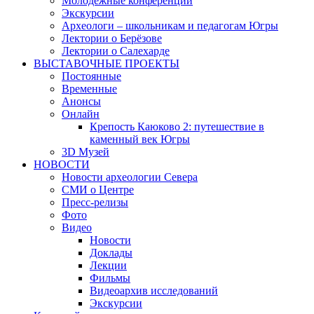
Молодежные конференции
Экскурсии
Археологи – школьникам и педагогам Югры
Лектории о Берёзове
Лектории о Салехарде
ВЫСТАВОЧНЫЕ ПРОЕКТЫ
Постоянные
Временные
Анонсы
Онлайн
Крепость Каюково 2: путешествие в
каменный век Югры
3D Музей
НОВОСТИ
Новости археологии Севера
СМИ о Центре
Пресс-релизы
Фото
Видео
Новости
Доклады
Лекции
Фильмы
Видеоархив исследований
Экскурсии