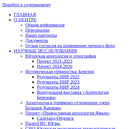
Перейти к содержимому
ГЛАВНАЯ
О ЦЕНТРЕ
Общая информация
Персоналии
Наши партнеры
Документы
Отзыв согласия на размещение личного фото
НАУЧНЫЕ ИССЛЕДОВАНИЯ
Югорская археология и этнография
Проект 2021-2023
Проект 2024-2026
Историческая урбанистка: Березов
Результаты НИР 2022
Результаты НИР 2023
Результаты НИР 2024
Виртуальная выставка «Археология
Березова»
Археология в торфяных отложениях озера
Большое Каюково
Проект «Православная археология Ямала»
Салехард-Обдорск
ПалеоГИС Югры
СНО Югорская молодежная археологическая