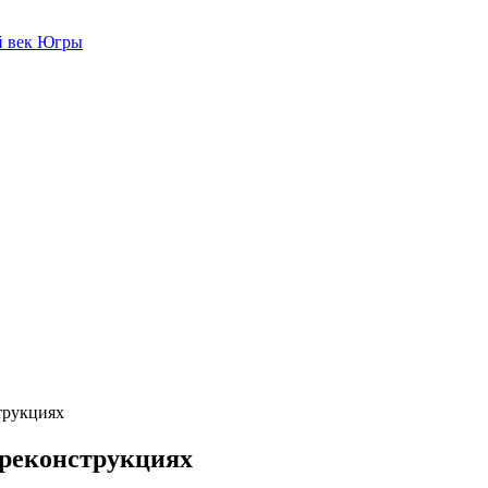
й век Югры
трукциях
-реконструкциях