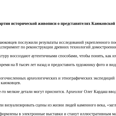
артин исторической живописи о представителях Каюковской 
каюковцев послужили результаты исследований укрепленного 
ксперимент по реконструкции древних технологий домостроения
ктуру воссоздают аутентичными способами, чтобы понять, как и
время на 8 тысяч лет назад и предоставить художнику фото и в
огочисленных археологических и этнографических экспедиций 
у каюковцев.
-то мелкие детали могут приснится. Археолог Олег Кардаш ввод
и визуализировать сцены из жизни людей каменного века, «загл
оформлены в электронные выставки и станут иллюстративным ма