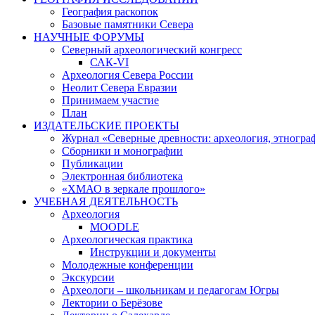
География раскопок
Базовые памятники Севера
НАУЧНЫЕ ФОРУМЫ
Северный археологический конгресс
САК-VI
Археология Севера России
Неолит Севера Евразии
Принимаем участие
План
ИЗДАТЕЛЬСКИЕ ПРОЕКТЫ
Журнал «Северные древности: археология, этногра
Сборники и монографии
Публикации
Электронная библиотека
«ХМАО в зеркале прошлого»
УЧЕБНАЯ ДЕЯТЕЛЬНОСТЬ
Археология
MOODLE
Археологическая практика
Инструкции и документы
Молодежные конференции
Экскурсии
Археологи – школьникам и педагогам Югры
Лектории о Берёзове