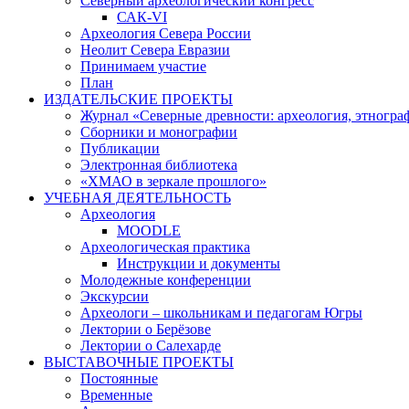
Северный археологический конгресс
САК-VI
Археология Севера России
Неолит Севера Евразии
Принимаем участие
План
ИЗДАТЕЛЬСКИЕ ПРОЕКТЫ
Журнал «Северные древности: археология, этногра
Сборники и монографии
Публикации
Электронная библиотека
«ХМАО в зеркале прошлого»
УЧЕБНАЯ ДЕЯТЕЛЬНОСТЬ
Археология
MOODLE
Археологическая практика
Инструкции и документы
Молодежные конференции
Экскурсии
Археологи – школьникам и педагогам Югры
Лектории о Берёзове
Лектории о Салехарде
ВЫСТАВОЧНЫЕ ПРОЕКТЫ
Постоянные
Временные