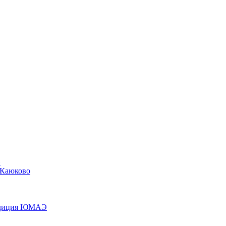
»
 Каюково
педиция ЮМАЭ