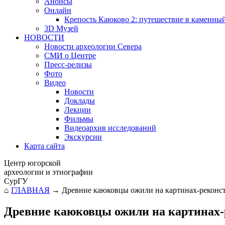
Анонсы
Онлайн
Крепость Каюково 2: путешествие в каменны
3D Музей
НОВОСТИ
Новости археологии Севера
СМИ о Центре
Пресс-релизы
Фото
Видео
Новости
Доклады
Лекции
Фильмы
Видеоархив исследований
Экскурсии
Карта сайта
Центр югорской
археологии и этнографии
СурГУ
⌂
ГЛАВНАЯ
→
Древние каюковцы ожили на картинах-реконс
Древние каюковцы ожили на картинах