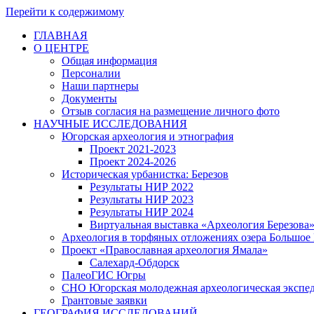
Перейти к содержимому
ГЛАВНАЯ
О ЦЕНТРЕ
Общая информация
Персоналии
Наши партнеры
Документы
Отзыв согласия на размещение личного фото
НАУЧНЫЕ ИССЛЕДОВАНИЯ
Югорская археология и этнография
Проект 2021-2023
Проект 2024-2026
Историческая урбанистка: Березов
Результаты НИР 2022
Результаты НИР 2023
Результаты НИР 2024
Виртуальная выставка «Археология Березова
Археология в торфяных отложениях озера Большое
Проект «Православная археология Ямала»
Салехард-Обдорск
ПалеоГИС Югры
СНО Югорская молодежная археологическая экс
Грантовые заявки
ГЕОГРАФИЯ ИССЛЕДОВАНИЙ