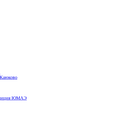
»
 Каюково
педиция ЮМАЭ