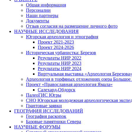
Общая информация
Персоналии
Наши партнеры
Документы
Отзыв согласия на размещение личного фото
НАУЧНЫЕ ИССЛЕДОВАНИЯ
Югорская археология и этнография
Проект 2021-2023
Проект 2024-2026
Историческая урбанистка: Березов
Результаты НИР 2022
Результаты НИР 2023
Результаты НИР 2024
Виртуальная выставка «Археология Березова
Археология в торфяных отложениях озера Большое
Проект «Православная археология Ямала»
Салехард-Обдорск
ПалеоГИС Югры
СНО Югорская молодежная археологическая экс
Грантовые заявки
ГЕОГРАФИЯ ИССЛЕДОВАНИЙ
География раскопок
Базовые памятники Севера
НАУЧНЫЕ ФОРУМЫ