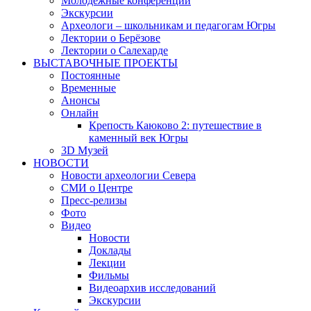
Молодежные конференции
Экскурсии
Археологи – школьникам и педагогам Югры
Лектории о Берёзове
Лектории о Салехарде
ВЫСТАВОЧНЫЕ ПРОЕКТЫ
Постоянные
Временные
Анонсы
Онлайн
Крепость Каюково 2: путешествие в
каменный век Югры
3D Музей
НОВОСТИ
Новости археологии Севера
СМИ о Центре
Пресс-релизы
Фото
Видео
Новости
Доклады
Лекции
Фильмы
Видеоархив исследований
Экскурсии