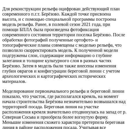
Для реконструкции рельефа оцифрован действующий план
современного п.г.т. Берёзово. Каждой точке присвоена
высота, и с помощью специальной программы построена
модель рельефа. Ранее, в полевой сезон 2021 года, при
помощи БПЛА была произведена фотофиксация
современного состояния территории поселка Берёзово. После
обработки фотографий полученные ортофото- и
топографические планы совмещены с моделью рельефа, что
позволило скорректировать модель. К полученной модели
подгружены слои, содержащие информацию о глубине
залегания и толщине культурного слоя в разных частях
Берёзово. Затем в модель были также внесены изменения
глубин оврагов и конфигурации береговой линии с учетом
археологических и картографических исторических
материалов.
Моделирование первоначального рельефа и береговой линии
показало, что участок, где располагался кремль, на момент
начала строительства Берёзова незначительно возвышался над
территорией посада. Береговая линия на участке
расположения кремля значительно отодвинулась на запад от р.
Северная Сосьва и приобрела более вогнутую форму.
Меньшие изменения схожего характера претерпела береговая
линия в районе расположения посада. Учитывая все