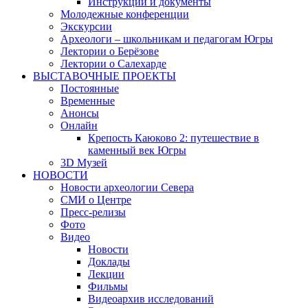
Инструкции и документы
Молодежные конференции
Экскурсии
Археологи – школьникам и педагогам Югры
Лектории о Берёзове
Лектории о Салехарде
ВЫСТАВОЧНЫЕ ПРОЕКТЫ
Постоянные
Временные
Анонсы
Онлайн
Крепость Каюково 2: путешествие в
каменный век Югры
3D Музей
НОВОСТИ
Новости археологии Севера
СМИ о Центре
Пресс-релизы
Фото
Видео
Новости
Доклады
Лекции
Фильмы
Видеоархив исследований