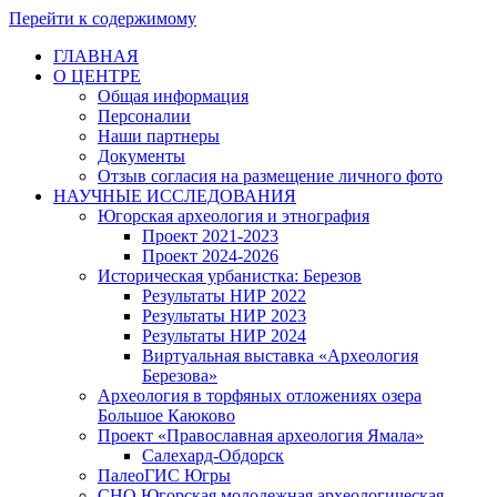
Перейти к содержимому
ГЛАВНАЯ
О ЦЕНТРЕ
Общая информация
Персоналии
Наши партнеры
Документы
Отзыв согласия на размещение личного фото
НАУЧНЫЕ ИССЛЕДОВАНИЯ
Югорская археология и этнография
Проект 2021-2023
Проект 2024-2026
Историческая урбанистка: Березов
Результаты НИР 2022
Результаты НИР 2023
Результаты НИР 2024
Виртуальная выставка «Археология
Березова»
Археология в торфяных отложениях озера
Большое Каюково
Проект «Православная археология Ямала»
Салехард-Обдорск
ПалеоГИС Югры
СНО Югорская молодежная археологическая