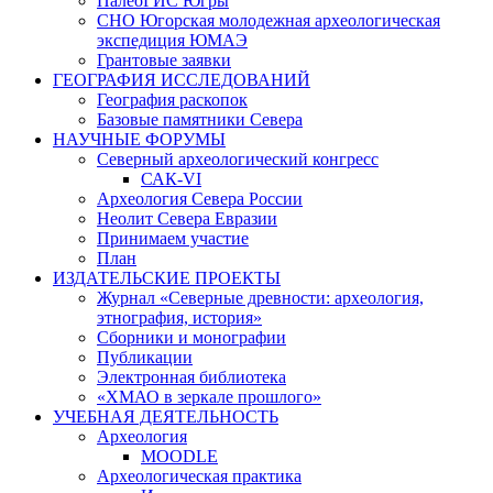
ПалеоГИС Югры
СНО Югорская молодежная археологическая
экспедиция ЮМАЭ
Грантовые заявки
ГЕОГРАФИЯ ИССЛЕДОВАНИЙ
География раскопок
Базовые памятники Севера
НАУЧНЫЕ ФОРУМЫ
Северный археологический конгресс
САК-VI
Археология Севера России
Неолит Севера Евразии
Принимаем участие
План
ИЗДАТЕЛЬСКИЕ ПРОЕКТЫ
Журнал «Северные древности: археология,
этнография, история»
Сборники и монографии
Публикации
Электронная библиотека
«ХМАО в зеркале прошлого»
УЧЕБНАЯ ДЕЯТЕЛЬНОСТЬ
Археология
MOODLE
Археологическая практика