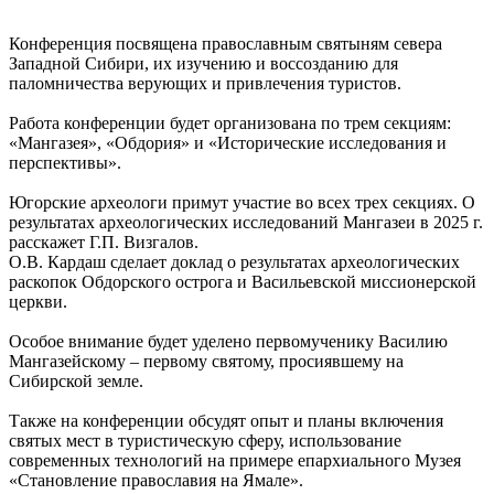
Конференция посвящена православным святыням севера
Западной Сибири, их изучению и воссозданию для
паломничества верующих и привлечения туристов.
Работа конференции будет организована по трем секциям:
«Мангазея», «Обдория» и «Исторические исследования и
перспективы».
Югорские археологи примут участие во всех трех секциях. О
результатах археологических исследований Мангазеи в 2025 г.
расскажет Г.П. Визгалов.
О.В. Кардаш сделает доклад о результатах археологических
раскопок Обдорского острога и Васильевской миссионерской
церкви.
Особое внимание будет уделено первомученику Василию
Мангазейскому – первому святому, просиявшему на
Сибирской земле.
Также на конференции обсудят опыт и планы включения
святых мест в туристическую сферу, использование
современных технологий на примере епархиального Музея
«Становление православия на Ямале».