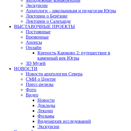
Молодежные конференции
Экскурсии
Археологи – школьникам и педагогам Югры
Лектории о Берёзове
Лектории о Салехарде
ВЫСТАВОЧНЫЕ ПРОЕКТЫ
Постоянные
Временные
Анонсы
Онлайн
Крепость Каюково 2: путешествие в
каменный век Югры
3D Музей
НОВОСТИ
Новости археологии Севера
СМИ о Центре
Пресс-релизы
Фото
Видео
Новости
Доклады
Лекции
Фильмы
Видеоархив исследований
Экскурсии