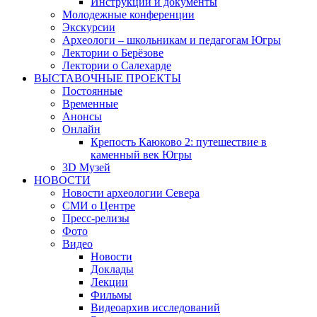
Инструкции и документы
Молодежные конференции
Экскурсии
Археологи – школьникам и педагогам Югры
Лектории о Берёзове
Лектории о Салехарде
ВЫСТАВОЧНЫЕ ПРОЕКТЫ
Постоянные
Временные
Анонсы
Онлайн
Крепость Каюково 2: путешествие в
каменный век Югры
3D Музей
НОВОСТИ
Новости археологии Севера
СМИ о Центре
Пресс-релизы
Фото
Видео
Новости
Доклады
Лекции
Фильмы
Видеоархив исследований