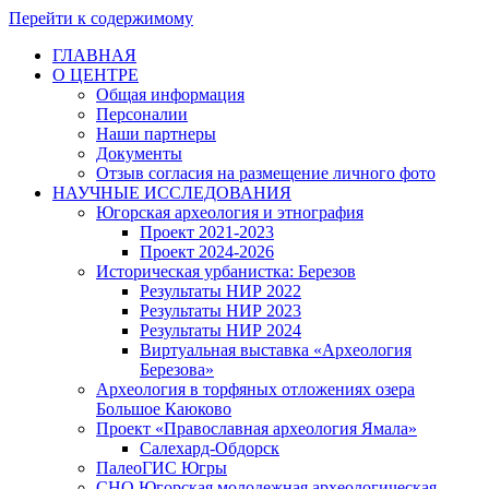
Перейти к содержимому
ГЛАВНАЯ
О ЦЕНТРЕ
Общая информация
Персоналии
Наши партнеры
Документы
Отзыв согласия на размещение личного фото
НАУЧНЫЕ ИССЛЕДОВАНИЯ
Югорская археология и этнография
Проект 2021-2023
Проект 2024-2026
Историческая урбанистка: Березов
Результаты НИР 2022
Результаты НИР 2023
Результаты НИР 2024
Виртуальная выставка «Археология
Березова»
Археология в торфяных отложениях озера
Большое Каюково
Проект «Православная археология Ямала»
Салехард-Обдорск
ПалеоГИС Югры
СНО Югорская молодежная археологическая