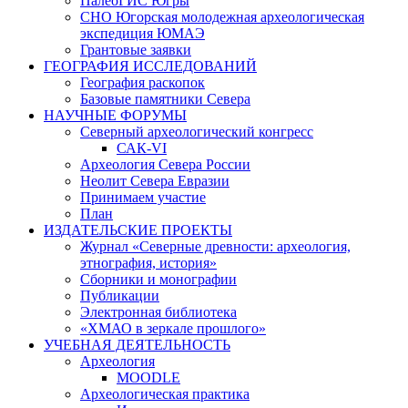
ПалеоГИС Югры
СНО Югорская молодежная археологическая
экспедиция ЮМАЭ
Грантовые заявки
ГЕОГРАФИЯ ИССЛЕДОВАНИЙ
География раскопок
Базовые памятники Севера
НАУЧНЫЕ ФОРУМЫ
Северный археологический конгресс
САК-VI
Археология Севера России
Неолит Севера Евразии
Принимаем участие
План
ИЗДАТЕЛЬСКИЕ ПРОЕКТЫ
Журнал «Северные древности: археология,
этнография, история»
Сборники и монографии
Публикации
Электронная библиотека
«ХМАО в зеркале прошлого»
УЧЕБНАЯ ДЕЯТЕЛЬНОСТЬ
Археология
MOODLE
Археологическая практика