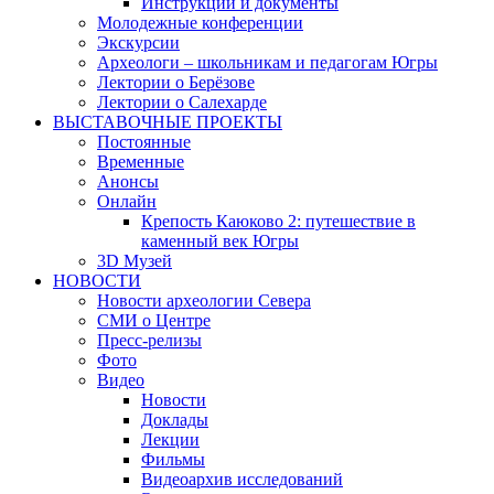
Инструкции и документы
Молодежные конференции
Экскурсии
Археологи – школьникам и педагогам Югры
Лектории о Берёзове
Лектории о Салехарде
ВЫСТАВОЧНЫЕ ПРОЕКТЫ
Постоянные
Временные
Анонсы
Онлайн
Крепость Каюково 2: путешествие в
каменный век Югры
3D Музей
НОВОСТИ
Новости археологии Севера
СМИ о Центре
Пресс-релизы
Фото
Видео
Новости
Доклады
Лекции
Фильмы
Видеоархив исследований