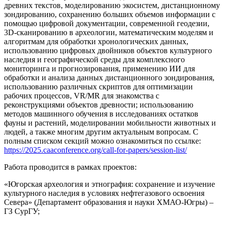
древних текстов, моделированию экосистем, дистанционному
зондированию, сохранению больших объемов информации с
помощью цифровой документации, современной геодезии,
3D-сканированию в археологии, математическим моделям и
алгоритмам для обработки хронологических данных,
использованию цифровых двойников объектов культурного
наследия и географической среды для комплексного
мониторинга и прогнозирования, применению ИИ для
обработки и анализа данных дистанционного зондирования,
использованию различных скриптов для оптимизации
рабочих процессов, VR/MR для знакомства с
реконструкциями объектов древности; использованию
методов машинного обучения в исследованиях остатков
фауны и растений, моделировании мобильности животных и
людей, а также многим другим актуальным вопросам. С
полным списком секций можно ознакомиться по ссылке:
https://2025.caaconference.org/call-for-papers/session-list/
Работа проводится в рамках проектов:
«Югорская археология и этнография: сохранение и изучение
культурного наследия в условиях нефтегазового освоения
Севера» (Департамент образования и науки ХМАО-Югры) –
ГЗ СурГУ;