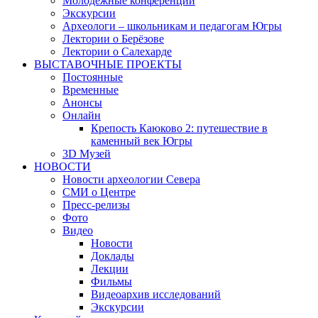
Молодежные конференции
Экскурсии
Археологи – школьникам и педагогам Югры
Лектории о Берёзове
Лектории о Салехарде
ВЫСТАВОЧНЫЕ ПРОЕКТЫ
Постоянные
Временные
Анонсы
Онлайн
Крепость Каюково 2: путешествие в
каменный век Югры
3D Музей
НОВОСТИ
Новости археологии Севера
СМИ о Центре
Пресс-релизы
Фото
Видео
Новости
Доклады
Лекции
Фильмы
Видеоархив исследований
Экскурсии