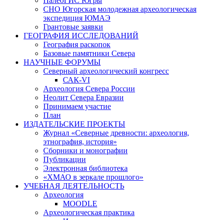
ПалеоГИС Югры
СНО Югорская молодежная археологическая
экспедиция ЮМАЭ
Грантовые заявки
ГЕОГРАФИЯ ИССЛЕДОВАНИЙ
География раскопок
Базовые памятники Севера
НАУЧНЫЕ ФОРУМЫ
Северный археологический конгресс
САК-VI
Археология Севера России
Неолит Севера Евразии
Принимаем участие
План
ИЗДАТЕЛЬСКИЕ ПРОЕКТЫ
Журнал «Северные древности: археология,
этнография, история»
Сборники и монографии
Публикации
Электронная библиотека
«ХМАО в зеркале прошлого»
УЧЕБНАЯ ДЕЯТЕЛЬНОСТЬ
Археология
MOODLE
Археологическая практика