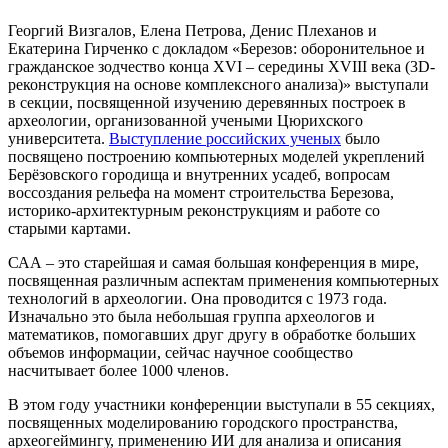
Георгий Визгалов, Елена Петрова, Денис Плеханов и
Екатерина Гирченко с докладом «Березов: оборонительное и
гражданское зодчество конца XVI – середины XVIII века (3D-
реконструкция на основе комплексного анализа)» выступали
в секции, посвященной изучению деревянных построек в
археологии, организованной учеными Цюрихского
университета.
Выступление российских ученых
было
посвящено построению компьютерных моделей укреплений
Берёзовского городища и внутренних усадеб, вопросам
воссоздания рельефа на момент строительства Березова,
историко-архитектурным реконструкциям и работе со
старыми картами.
САА – это старейшая и самая большая конференция в мире,
посвященная различным аспектам применения компьютерных
технологий в археологии. Она проводится с 1973 года.
Изначально это была небольшая группа археологов и
математиков, помогавших друг другу в обработке больших
объемов информации, сейчас научное сообщество
насчитывает более 1000 членов.
В этом году участники конференции выступали в 55 секциях,
посвященных моделированию городского пространства,
археогеймингу, применению ИИ для анализа и описания